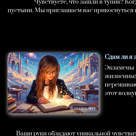
Чувствуете, что зашли в тупик? Ко
пустыни. Мы приглашаем вас прикоснуться к
Сдам ли я 
Экзамены 
жизненным
переживают
этот волн
Ваши руки обладают уникальной чувствит