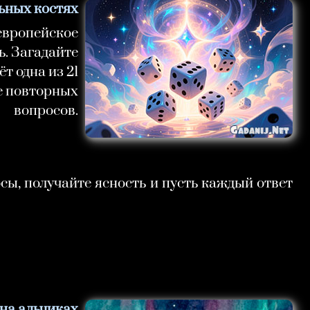
ьных костях
 европейское
ь. Загадайте
т одна из 21
е повторных
вопросов.
сы, получайте ясность и пусть каждый ответ
 на альчиках