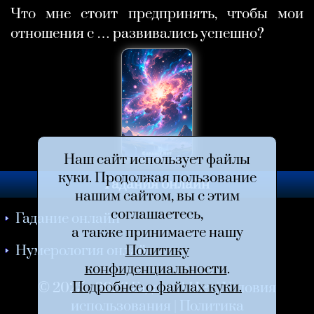
Что мне стоит предпринять, чтобы мои
отношения с … развивались успешно?
Наш сайт использует файлы
куки. Продолжая пользование
Гадания онлайн
нашим сайтом, вы с этим
соглашаетесь,
Гадание онлайн
а также принимаете нашу
Нумерология онлайн
Политику
конфиденциальности
.
Подробнее о файлах куки.
© 2025 - 2026
Гаданий.Нет
|
Условия
использования
|
Политика